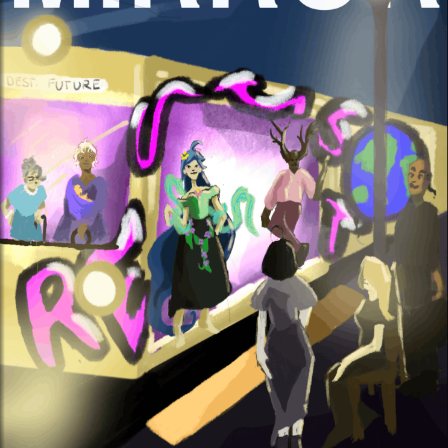
U
n
i
v
e
r
s
i
t
y
o
f
C
o
n
n
e
c
t
i
c
u
t
U
n
d
e
r
g
r
a
d
u
a
t
e
S
o
c
i
o
l
o
g
y
J
o
u
r
n
a
l